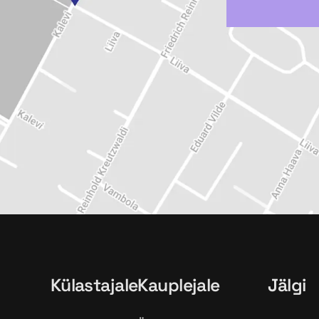
Külastajale
Kauplejale
Jälgi