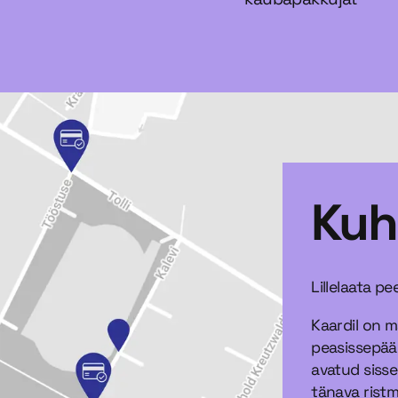
Kuh
Lillelaata pe
Kaardil on 
peasissepääs
avatud sissep
tänava ristmi