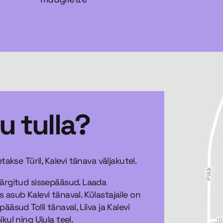
u tulla?
etakse Türil, Kalevi tänava väljakutel.
märgitud sissepääsud. Laada
 asub Kalevi tänaval. Külastajaile on
ääsud Tolli tänaval, Liiva ja Kalevi
kul ning Ujula teel.