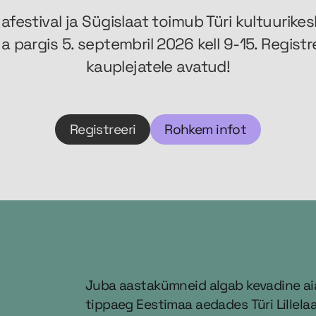
afestival ja Sügislaat toimub Türi kultuurike
a pargis 5. septembril 2026 kell 9-15. Regist
kauplejatele avatud!
Registreeri
Rohkem infot
Juba aastakümneid algab kevadine a
tippaeg Eestimaa aedades Türi Lillela