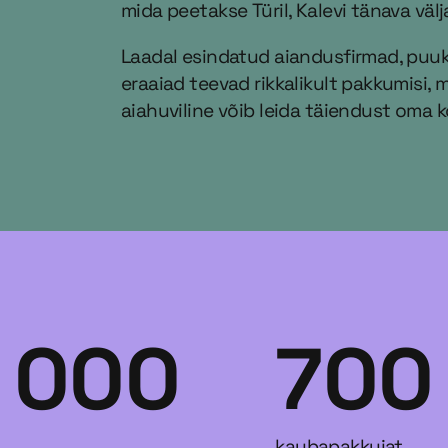
mida peetakse Türil, Kalevi tänava välj
Laadal esindatud aiandusfirmad, puuk
eraaiad teevad rikkalikult pakkumisi, m
aiahuviline võib leida täiendust oma k
 000
700
kaubapakkujat