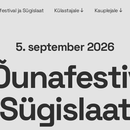
estival ja Sügislaat
Külastajale
Kauplejale
5. september 2026
Õunafesti
Sügislaa