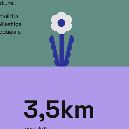
akutel.
oolid ja
illest iga
oduaiale.
3,5km
müügilette