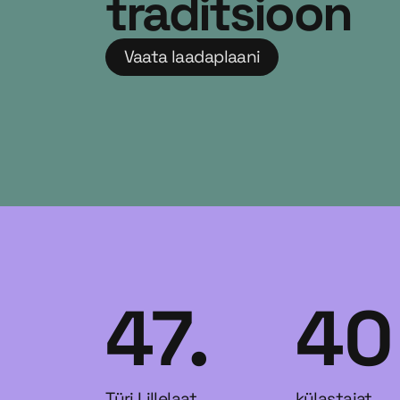
traditsioon
Vaata laadaplaani
47.
40
Türi Lillelaat
külastajat