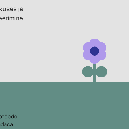
skuses ja
reerimine
iatööde
adaga,