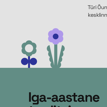
Türi Õun
kesklinn
Iga-aastane